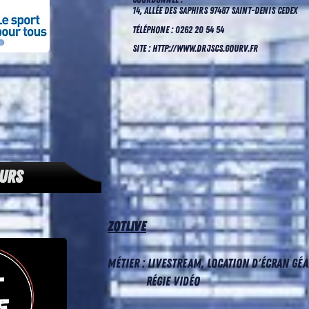
14, allée des saphirs 97487 Saint-Denis cedex
TÉLÉPHONE : 0262 20 54 54
SITE :
http://www.drjscs.gourv.fr
urs
ZotLive
Métier : livestream, locatio
n d'écran gé
régie vidéo