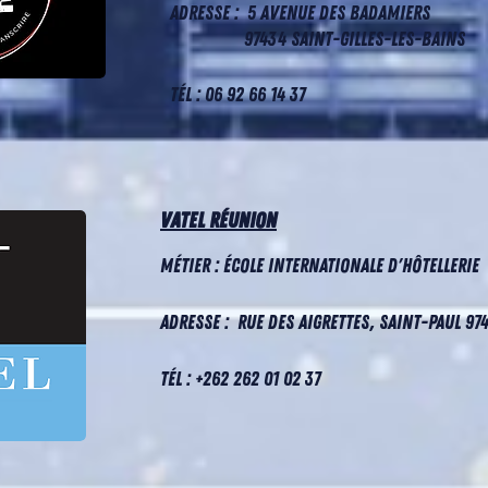
Adresse :
5 avenue des Badamiers
97434 Saint-Gilles-les-bains
Tél : 06 92 66 14 37
Vatel réunion
Métier : école internationale d'hôtellerie
Adresse :
Rue des Aigrettes, Saint-Paul 97
Tél : +262 262 01 02 37