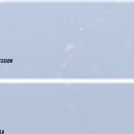
ession
la