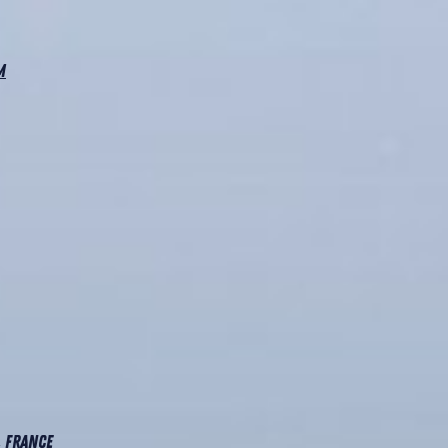
m
, France